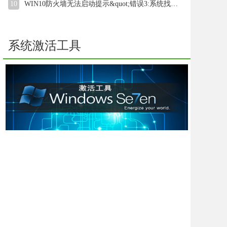
10
WIN10防火墙无法启动提示&quot;错误3:系统找不到指定路径&qu
系统激活工具