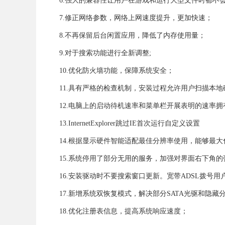
6.强大的兼容性让用户在游戏和运行大型文件时都不
7.修正网络参数，网络上网速度提升，更加快速；
8.不再保留后台闲置应用，降低了内存使用量；
9.对于搜索功能进行全新调整;
10.优化防火墙功能，保障系统安全；
11.具有严格的检查机制，安装过程允许用户扫描本
12.电脑上的启动待机速率和菜单栏开展表明的速率拥
13.InternetExplorer跳过IE首次运行自定义设置
14.根据显示硬件智能适配最佳分辨率使用，能够最
15.系统停用了部分无用的服务，加强对界面右下角的
16.安装驱动时不要搜索窗口更新。宽带ADSL拨号用
17.新增系统双恢复模式，解决部分SATA光驱和隐
18.优化注册表信息，提高系统响应速度；