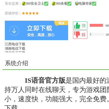
安全监测：
360安全卫士
360杀毒
电脑管家
星级评价：
9
1
江西电信下载
湖南电信下载
湖北电信下载
山东联通下载
广东电信下载
系统介绍
移动铁通下载
IS语音 v3.2.2.06151
IS语音官方版
是国内最好的
查看详情
持万人同时在线聊天，专为游戏团
小，速度快，功能强大，完全免费
下载。